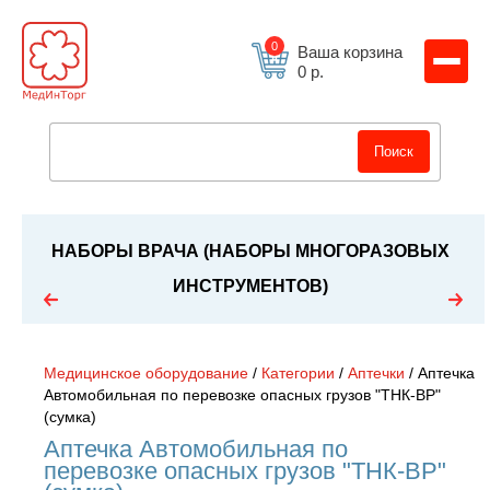
0
Ваша корзина
0 р.
Главная
Каталог
О компании
НАБОРЫ ВРАЧА (НАБОРЫ МНОГОРАЗОВЫХ
Доставка и оплата
ИНСТРУМЕНТОВ)
Спецпредложения
Статьи
График работы
Медицинское оборудование
/
Категории
/
Аптечки
/ Аптечка
Автомобильная по перевозке опасных грузов "ТНК-BP"
Контакты
(сумка)
Аптечка Автомобильная по
FAQ
перевозке опасных грузов "ТНК-BP"