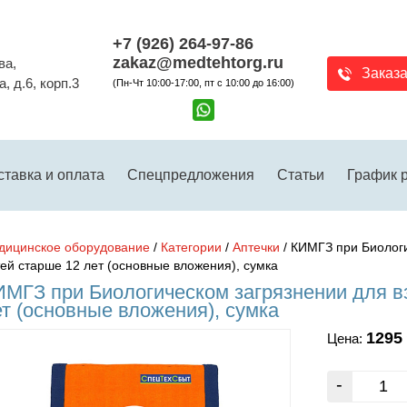
+7 (926) 264-97-86
zakaz@medtehtorg.ru
ва,
Заказа
, д.6, корп.3
(Пн-Чт 10:00-17:00, пт с 10:00 до 16:00)
ставка и оплата
Спецпредложения
Статьи
График 
дицинское оборудование
/
Категории
/
Аптечки
/ КИМГЗ при Биологи
ей старше 12 лет (основные вложения), сумка
ИМГЗ при Биологическом загрязнении для в
т (основные вложения), сумка
1295
Цена: